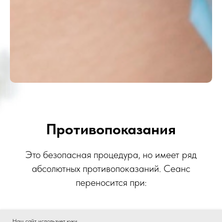
ОГРН 1182724025990
Продвижение сайтов
Обращаем Ваше внимание на то, что вся представленная
на сайте информация не является публичной офертой.
Сведения о ценах на услуги косметологии, а также
изображения услуг на фотографиях, представленных на
сайте, носят исключительно информационный характер.
Имеются противопоказания, проконсультируйтесь со
специалистом.
Противопоказания
Это безопасная процедура, но имеет ряд
абсолютных противопоказаний. Сеанс
переносится при:
Аутоиммунных заболеваниях
Наш сайт использует куки.