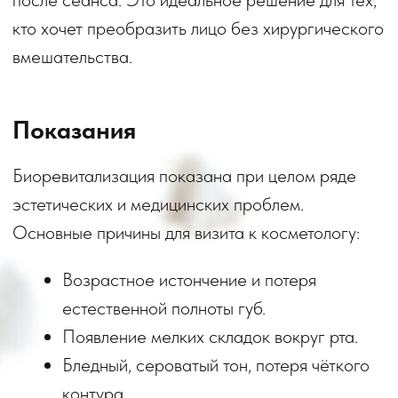
Появление мелких складок вокруг рта.
Бледный, сероватый тон, потеря чёткого
контура.
Шелушение, хронические трещины и
заеды.
Асимметрия губы, требующая мягкой
коррекции без радикального
вмешательства.
Солнце, ветер, батареи, кондиционеры и
никотин — всё это иссушает и старит
нежную кожу этой зоны.
Подготовка к важному событию —
свадьбе, фотосессии, деловому
мероприятию, когда нужно быстро
освежить лицо.
Регенерация после агрессивных
лазерных процедур или пилингов на лице.
С каждым годом выработка собственной
гиалуроновой кислоты замедляется, и данная