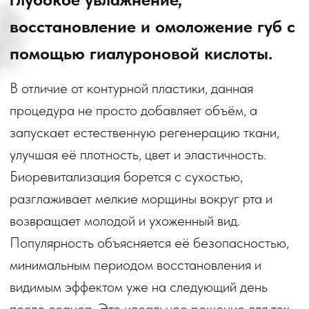
запускает естественную регенерацию ткани,
улучшая её плотность, цвет и эластичность.
Биоревитализация борется с сухостью,
разглаживает мелкие морщины вокруг рта и
возвращает молодой и ухоженный вид.
Популярность объясняется её безопасностью,
минимальным периодом восстановления и
видимым эффектом уже на следующий день
после сеанса. Это идеальное решение для тех,
кто хочет преобразить лицо без хирургического
вмешательства.
Показания
Биоревитализация показана при целом ряде
эстетических и медицинских проблем.
Основные причины для визита к косметологу:
Возрастное истончение и потеря
естественной полноты губ.