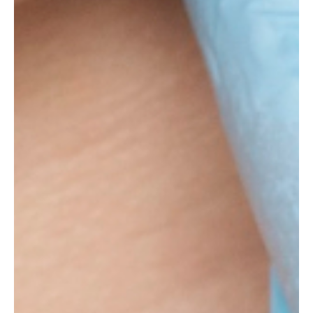
г. Хабаровск ул. Ленинградская, 35б
Пн-Вс: 11:00-20:00
+7 (984) 260-93-45
ООО «ДЕМЕТРА-Клиник»
Лицензия Л041-01189-27/00633580 от
27.12.2022 г.
ИНН 2721239511