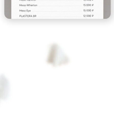
Обращаем Ваше внимание на то, что вся представленная
на сайте информация не является публичной офертой.
Сведения о ценах на услуги косметологии, а также
изображения услуг на фотографиях, представленных на
сайте, носят исключительно информационный характер.
Имеются противопоказания, проконсультируйтесь со
специалистом.