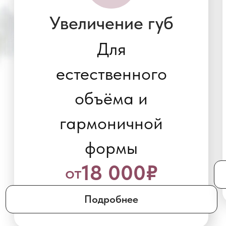
объёма и
мими
гармоничной
мо
30
формы
18 000₽
от
Под
Подробнее