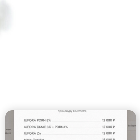
г. Хабаровск ул. Ленинградская, 35б
Пн-Вс: 11:00-20:00
+7 (984) 260-93-45
ООО «ДЕМЕТРА-Клиник»
Лицензия Л041-01189-27/00633580 от
27.12.2022 г.
ИНН 2721239511
ОГРН 1182724025990
Продвижение сайтов